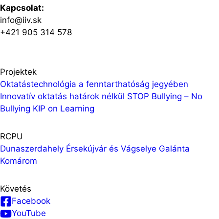
Kapcsolat:
info@iiv.sk
+421 905 314 578
Projektek
Oktatástechnológia a fenntarthatóság jegyében
Innovatív oktatás határok nélkül
STOP Bullying – No
Bullying
KIP on Learning
RCPU
Dunaszerdahely
Érsekújvár és Vágselye
Galánta
Komárom
Követés
Facebook
YouTube