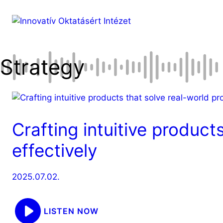
Kilépés
a
tartalomba
Strategy
Crafting intuitive product
effectively
2025.07.02.
LISTEN NOW