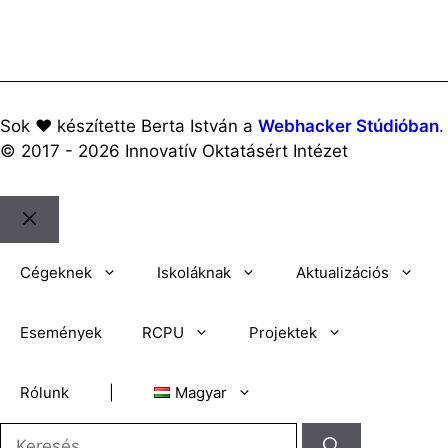
Sok ♥️ készítette Berta István a
Webhacker Stúdióban
.
© 2017 - 2026 Innovatív Oktatásért Intézet
Bezár
Cégeknek
Iskoláknak
Aktualizációs
Események
RCPU
Projektek
Rólunk
|
Magyar
Keresés: