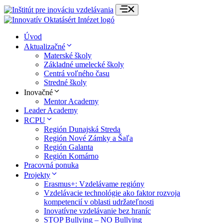
Preskočiť
na
obsah
Úvod
Aktualizačné
Materské školy
Základné umelecké školy
Centrá voľného času
Stredné školy
Inovačné
Mentor Academy
Leader Academy
RCPU
Región Dunajská Streda
Región Nové Zámky a Šaľa
Región Galanta
Región Komárno
Pracovná ponuka
Projekty
Erasmus+: Vzdelávame regióny
Vzdelávacie technológie ako faktor rozvoja
kompetencií v oblasti udržateľnosti
Inovatívne vzdelávanie bez hraníc
STOP Bullying – NO Bullying