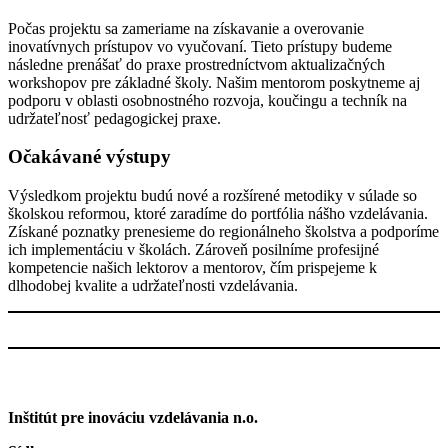
Počas projektu sa zameriame na získavanie a overovanie
inovatívnych prístupov vo vyučovaní. Tieto prístupy budeme
následne prenášať do praxe prostredníctvom aktualizačných
workshopov pre základné školy. Našim mentorom poskytneme aj
podporu v oblasti osobnostného rozvoja, koučingu a techník na
udržateľnosť pedagogickej praxe.
Očakávané výstupy
Výsledkom projektu budú nové a rozšírené metodiky v súlade so
školskou reformou, ktoré zaradíme do portfólia nášho vzdelávania.
Získané poznatky prenesieme do regionálneho školstva a podporíme
ich implementáciu v školách. Zároveň posilníme profesijné
kompetencie našich lektorov a mentorov, čím prispejeme k
dlhodobej kvalite a udržateľnosti vzdelávania.
Inštitút pre inováciu vzdelávania n.o.