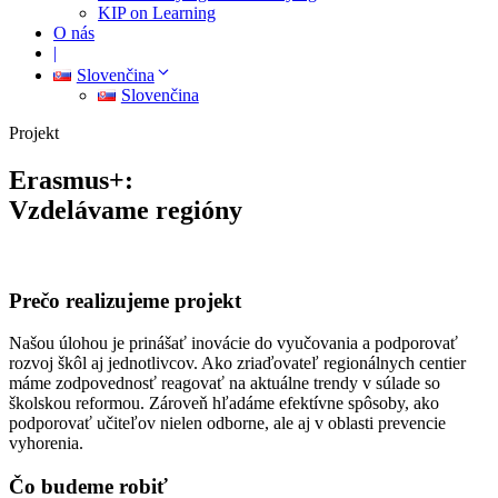
KIP on Learning
O nás
|
Slovenčina
Slovenčina
Projekt
Erasmus+:
Vzdelávame regióny
Prečo realizujeme projekt
Našou úlohou je prinášať inovácie do vyučovania a podporovať
rozvoj škôl aj jednotlivcov. Ako zriaďovateľ regionálnych centier
máme zodpovednosť reagovať na aktuálne trendy v súlade so
školskou reformou. Zároveň hľadáme efektívne spôsoby, ako
podporovať učiteľov nielen odborne, ale aj v oblasti prevencie
vyhorenia.
Čo budeme robiť